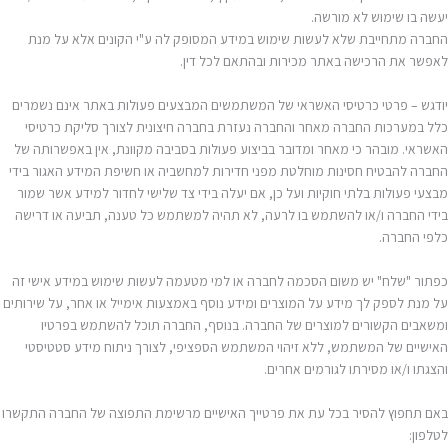
יעשה בו שימוש לא מורשה.
החברה מתחייבת שלא לעשות שימוש במידע המסופק לה ע"י הקונים אלא על מנת
לאפשר את הרכישה באתר מכירות ובהתאם לכל דין.
יודגש – פרטי כרטיסי האשראי של המשתמשים המבצעים פעולות באתר אינם נשמרים
כלל במערכות החברה מאחר והחברה נעזרת בחברה חיצונית לצורך סליקת כרטיסי
האשראי. מובהר כי מאחר ומדובר בביצוע פעולות בסביבה מקוונת, אין באפשרותה של
החברה להבטיח חסינות מוחלטת מפני חדירות למחשביה או חשיפת המידע האגור בידי
מבצעי פעולות בלתי חוקיות ועל כן, אם יעלה בידי צד שלישי לחדור למידע אשר שמור
בידי החברה ו/או להשתמש בו לרעה, לא תהיה למשתמש כל טענה, תביעה או דרישה
כלפי החברה.
כפתור "שלח" יש משום הסכמה לחברה או למי מטעמה לעשות שימוש במידע אישי זה
על מנת לספק לך מידע על המוצרים ומידע נוסף באמצעות אימייל או אחר, על שירותים
ומשאבים הקשורים למוצרים של החברה. בנוסף, החברה תוכל להשתמש בפרטיו
האישיים של המשתמש, ללא זיהוי המשתמש הספציפי, לצורך ניתוח מידע סטטיסטי
והצגתו ו/או מסירתו לגורמים אחרים.
באם תחפוץ להסיר בכל עת את פרטייך האישיים מרשימת התפוצה של החברה התקשרו
לטלפון: