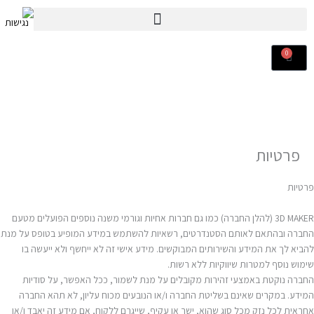
ילוג
תוכן
0
עגלת
קניות
פרטיות
פרטיות
3D MAKER (להלן החברה) כמו גם חברות אחיות וגורמי משנה נוספים הפועלים מטעם
החברה ובהתאם לאותם הסטנדרטים, רשאיות להשתמש במידע המופיע בטופס על מנת
להביא לך את המידע והשירותים המבוקשים. מידע אישי זה לא ייחשף ולא ייעשה בו
שימוש נוסף למטרות שיווקיות ללא רשות.
החברה נוקטת באמצעי זהירות מקובלים על מנת לשמור, ככל האפשר, על סודיות
המידע. במקרים שאינם בשליטת החברה ו/או הנובעים מכוח עליון, לא תהא החברה
אחראית לכל נזק מכל סוג שהוא, ישר או עקיף, שייגרם ללקוח, אם מידע זה יאבד ו/או