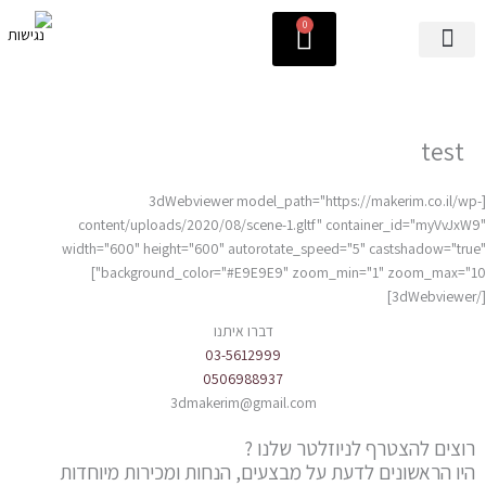
ילוג
0
עגלת
תוכן
קניות
פורטרטים ממתכת
NEW COLLECTION
test
[3dWebviewer model_path="https://makerim.co.il/wp-
content/uploads/2020/08/scene-1.gltf" container_id="myVvJxW9"
width="600" height="600" autorotate_speed="5" castshadow="true"
background_color="#E9E9E9" zoom_min="1" zoom_max="10"]
[/3dWebviewer]
דברו איתנו
03-5612999
0506988937
3dmakerim@gmail.com
רוצים להצטרף לניוזלטר שלנו ?
היו הראשונים לדעת על מבצעים, הנחות ומכירות מיוחדות