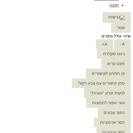
תקנון
סגור
שינוי גודל גופנים
A+
A-
ניווט מקלדת
פונט קריא
קו תחתון לקישורים
סמן קישורים עם צבע רקע?
לנקות זכרון "עוגיות"
גווני אפור לתמונות
הפוך צבעים
הסר אנימציות
הסר עיצובים