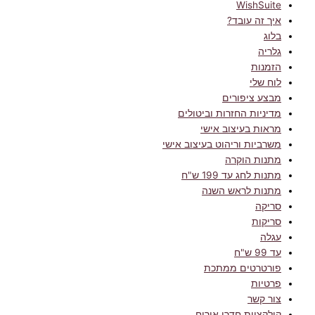
WishSuite
איך זה עובד?
בלוג
גלריה
הזמנות
לוח שלי
מבצע ציפורים
מדיניות החזרות וביטולים
מראות בעיצוב אישי
משרביות וריהוט בעיצוב אישי
מתנות הוקרה
מתנות לחג עד 199 ש"ח
מתנות לראש השנה
סריקה
סריקות
עגלה
עד 99 ש"ח
פורטרטים ממתכת
פרטיות
צור קשר
קולקציית חדרי אירוח