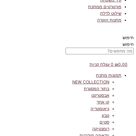
קיר משפחה
פורטרטים ממתכת
שילוט לדלת
מתנות הוקרה
חיפוש
חיפוש
0.00
₪
0
עגלת קניות
תמונות מתכת
NEW COLLECTION
בתוך המסגרת
אבסטרקט
קו אחד
גיאומטריה
טבע
סטים
רומנטיקה
יודאיקה מודרנית