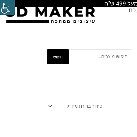
כת
חיפוש
חיפוש
עבור: