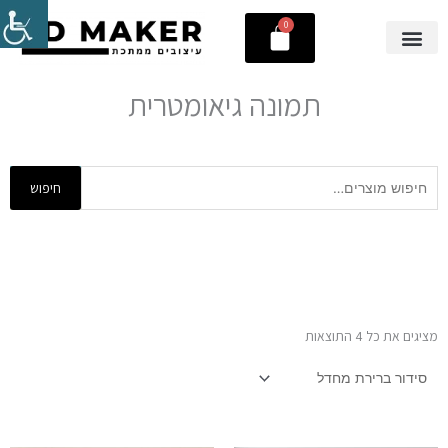
ילוג
0
עגלת
תוכן
קניות
תמונה גיאומטרית
חיפוש
חיפוש
עבור:
מציגים את כל ⁦4⁩ התוצאות