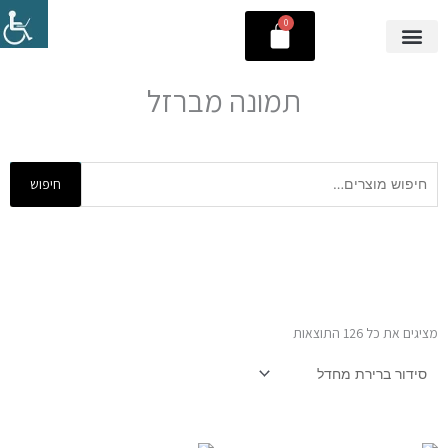
ילוג
0
עגלת
תוכן
קניות
תמונה מברזל
חיפוש
חיפוש
עבור:
מציגים את כל ⁦126⁩ התוצאות