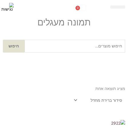
ילוג
0
עגלת
תוכן
פורטרטים ממתכת
NEW COLLECTION
קניות
תמונה מעגלים
חיפוש
חיפוש
עבור:
מציג תוצאה אחת