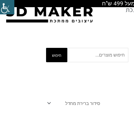
כת
חיפוש
חיפוש
עבור: