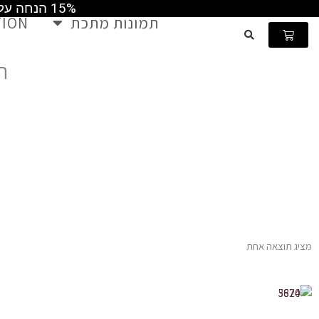
15% הנחה על כל התמונות קוד קופון MAY2026 ומשלוח חינם ברכישה מעל 499 ש"ח
ילוג
תמונות מתכת
TION
תוכן
עגלת
קניות
ש
ת
מציג תוצאה אחת