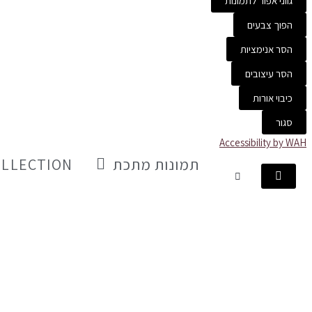
גווני אפור לתמונות
הפוך צבעים
הסר אנימציות
הסר עיצובים
כיבוי אורות
סגור
Accessibility by WAH
תמונות מתכת
OLLECTION
עגלת
קניות