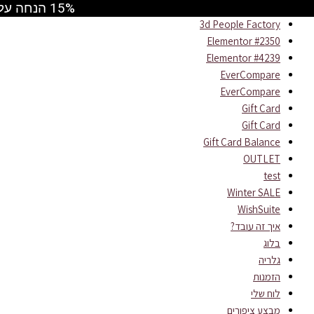
15% הנחה על כל התמונות קוד קופון MAY2026 ומשלוח חינם ברכישה מעל 499 ש"ח
דילוג
לתוכן
3d People Factory
Elementor #2350
Elementor #4239
EverCompare
EverCompare
Gift Card
Gift Card
Gift Card Balance
OUTLET
test
Winter SALE
WishSuite
איך זה עובד?
בלוג
גלריה
הזמנות
לוח שלי
מבצע ציפורים