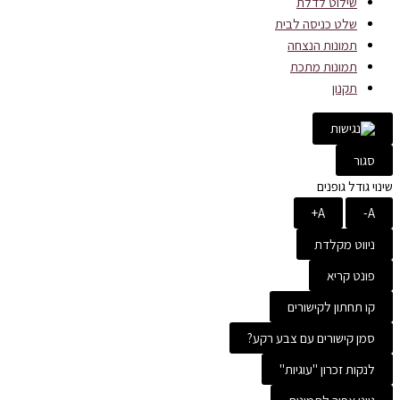
שילוט לדלת
שלט כניסה לבית
תמונות הנצחה
תמונות מתכת
תקנון
סגור
שינוי גודל גופנים
A+
A-
ניווט מקלדת
פונט קריא
קו תחתון לקישורים
סמן קישורים עם צבע רקע?
לנקות זכרון "עוגיות"