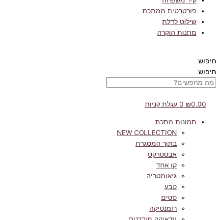
קיר משפחה
פורטרטים ממתכת
שילוט לדלת
מתנות הוקרה
חיפוש
חיפוש
0.00
₪
0
עגלת קניות
תמונות מתכת
NEW COLLECTION
בתוך המסגרת
אבסטרקט
קו אחד
גיאומטריה
טבע
סטים
רומנטיקה
יודאיקה מודרנית