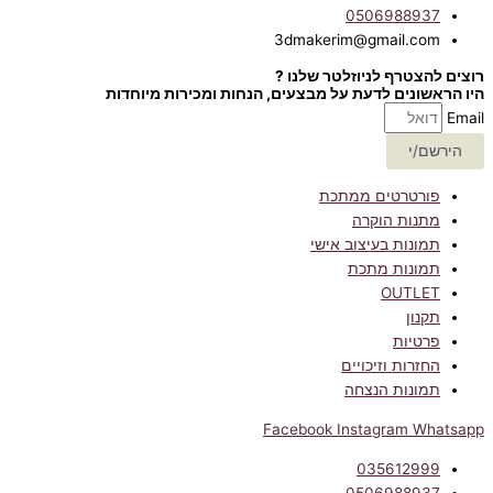
0506988937
3dmakerim@gmail.com
רוצים להצטרף לניוזלטר שלנו ?
היו הראשונים לדעת על מבצעים, הנחות ומכירות מיוחדות
Email
הירשם/י
פורטרטים ממתכת
מתנות הוקרה
תמונות בעיצוב אישי
תמונות מתכת
OUTLET
תקנון
פרטיות
החזרות וזיכויים
תמונות הנצחה
Facebook
Instagram
Whatsapp
035612999
0506988937