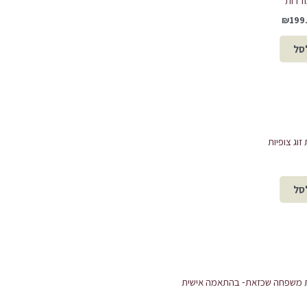
ודדות
₪
199
סל
וג צופיות
סל
 משפחה שכזאת- בהתאמה אישית