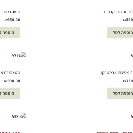
ת מתכת רקדניות
תמונת מתכת
₪
350.00
₪
560
הוספה לסל
הוספה ל
סט מתכת אב
₪
890.00
₪
750
הוספה לסל
הוספה ל
המחיר
המחיר
המח
המקורי
הנוכחי
המק
היה:
הוא:
היה
00.
₪199.00.
₪250.00.