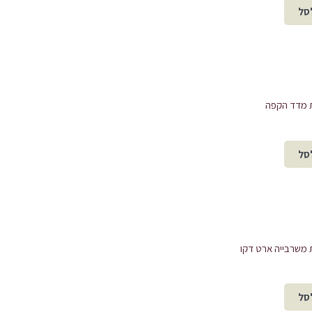
סל
 מדד הקפה
סל
משרבייה ארט דקו
סל