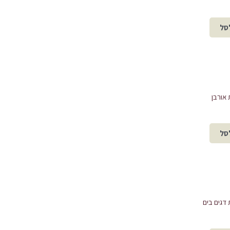
סל
אורבן
סל
דגים בים