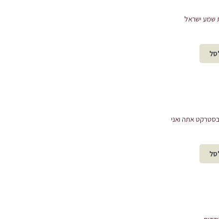
 שמע ישראל
סל
סטרקט אתה ואני
סל
יר
המחיר
ורי
הנוכחי
:
הוא:
₪199.00.
₪250.