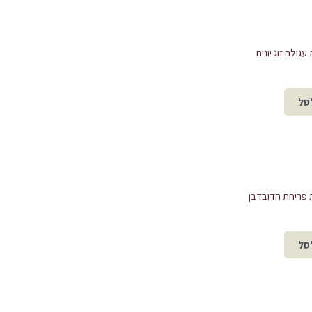
גולה זוג יונים
סל
פריחת הדובדבן
סל