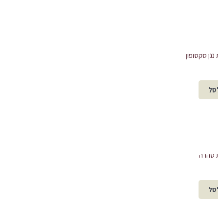
גן סקסופון
סל
 סהרה
סל