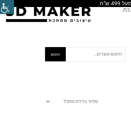
כת
חיפוש
חיפוש
עבור: