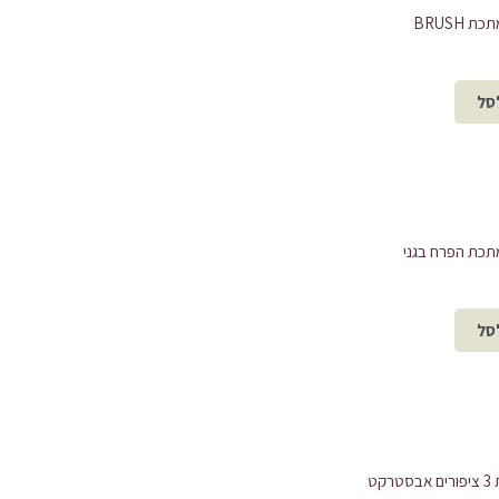
 BRUSH
סל
תכת הפרח בגני
סל
קט