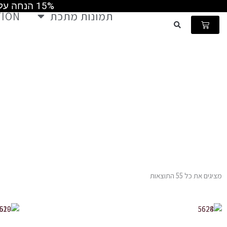
15% הנחה על כל התמונות קוד קופון MAY2026 ומשלוח חינם ברכישה מעל 499 ש"ח
ילוג
תמונות מתכת
TION
תוכן
עגלת
קניות
ש
מציגים את כל ⁦55⁩ התוצאות