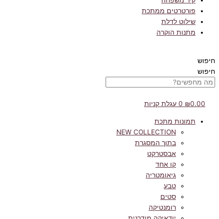
קיר משפחה
פורטרטים ממתכת
שילוט לדלת
מתנות הוקרה
חיפוש
חיפוש
0.00
₪
0
עגלת קניות
תמונות מתכת
NEW COLLECTION
בתוך המסגרת
אבסטרקט
קו אחד
גיאומטריה
טבע
סטים
רומנטיקה
יודאיקה מודרנית