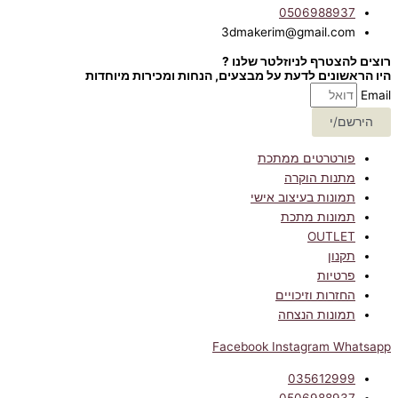
0506988937
3dmakerim@gmail.com
רוצים להצטרף לניוזלטר שלנו ?
היו הראשונים לדעת על מבצעים, הנחות ומכירות מיוחדות
Email
הירשם/י
פורטרטים ממתכת
מתנות הוקרה
תמונות בעיצוב אישי
תמונות מתכת
OUTLET
תקנון
פרטיות
החזרות וזיכויים
תמונות הנצחה
Facebook
Instagram
Whatsapp
035612999
0506988937