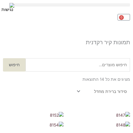
ילוג
תוכן
0
עגלת
קניות
תמונות קיר רקדנית
חיפוש
חיפוש
עבור:
מציגים את כל ⁦14⁩ התוצאות