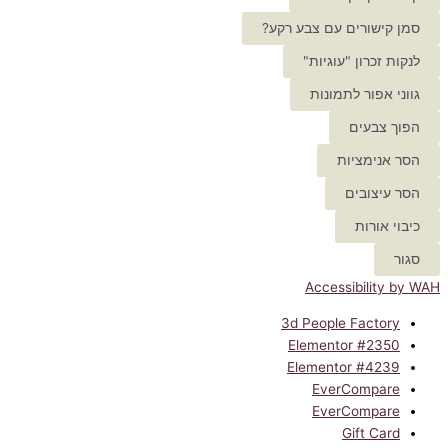
סמן קישורים עם צבע רקע?
לנקות זכרון "עוגיות"
גווני אפור לתמונות
הפוך צבעים
הסר אנימציות
הסר עיצובים
כיבוי אורות
סגור
Accessibility by WAH
3d People Factory
Elementor #2350
Elementor #4239
EverCompare
EverCompare
Gift Card