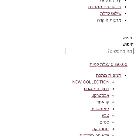
קיר משפחה
פורטרטים ממתכת
שילוט לדלת
מתנות הוקרה
חיפוש
חיפוש
0.00
₪
0
עגלת קניות
תמונות מתכת
NEW COLLECTION
בתוך המסגרת
אבסטרקט
קו אחד
גיאומטריה
טבע
סטים
רומנטיקה
יודאיקה מודרנית