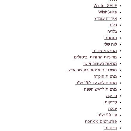
Winter SALE
WishSuite
איך זה עובד?
בלוג
גלריה
הזמנות
לוח שלי
מבצע ציפורים
מדיניות החזרות וביטולים
מראות בעיצוב אישי
משרביות וריהוט בעיצוב אישי
מתנות הוקרה
מתנות לחג עד 199 ש"ח
מתנות לראש השנה
סריקה
סריקות
עגלה
עד 99 ש"ח
פורטרטים ממתכת
פרטיות