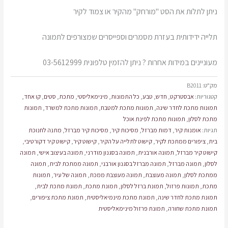
ניתן לתלות את הסט "מורחק" מהקיר או צמוד לקיר
תלייה ידידותית בעזרת מסמרים וספייסרים שמצורפים לתמונה
מעוניינים במידות אחרות ? ניתן להזמין טלפונית 03-5612999
מק"ט:
B2011
קטגוריות:
אבסטרקט
,
חדש
,
טבע
,
כל התמונות
,
מינימאליסטי
,
מתכת
,
סטים
,
קו אחד
,
תמונות מתכת לחדר שינה
,
תמונות מתכת למטבח
,
תמונות מתכת למשרד
,
תמונות
מתכת לסלון
,
תמונות מתכת לפינת אוכל
תגיות:
אומנות קיר
,
דמות מברזל
,
מסיכות קיר
,
מסיכות קיר מברזל
,
מתנה לחנוכת
בית
,
ציפורים ממתכת לקיר
,
קישוט לתלייה על הקיר
,
קישוט קיר
,
קישוט קיר דקורטיבי
,
קישוט קיר מברזל
,
תמונה אורבנית
,
תמונה בסגנון מודרני
,
תמונה בעיצוב אישי
,
תמונה
לסלון
,
תמונה מברזל
,
תמונה מברזל בסגנון אורבני
,
תמונה ממתכת לבית
,
תמונה
ממתכת לסלון
,
תמונה מעוצבת
,
תמונה מעוצבת ממכת
,
תמונה של עיר
,
תמונות
מתכת
,
תמונות פרזול
,
תמונת ברזל לסלון
,
תמונת מתכת
,
תמונת מתכת לבית
,
תמונת מתכת לחדר שינה
,
תמונת מתכת מינמיאליסטית
,
תמונת מתכת ציפורים
,
תמונת מתכת שחורה
,
תמונת פרזול מינימאליסטית