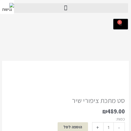
ילוג
תוכן
0
עגלת
קניות
כמות
של
סט
מתכת
ציפורי
שיר
סט מתכת ציפורי שיר
₪
489.00
כמות:
+
-
הוספה לסל