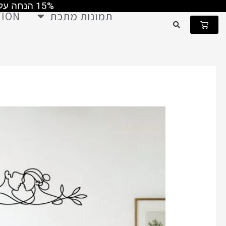
15% הנחה על כל התמונות קוד קופון MAY2026 ומשלוח חינם ברכישה מעל 499 ש"ח
ילוג
תמונות מתכת
TION
תוכן
עגלת
קניות
ש
כמות
של
תמונת
מתכת
אהבה
ויקטוריאנית