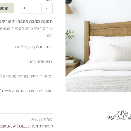
+
-
הוספ
תמונת מתכת אהבה ויקטוריאנ
איור קו רציף מינימליסטי ורומנטי 
רגש.
ברזל מגלבן בעובי 3 ממ
צבע שחור בתנור
תלייה ידידותית בעזרת מסמרי פל
מעוניינים במידה בהתאמה אישית ? 
מק"ט:
A-2021
קטגוריות:
NEW COLLECTION
,
אבס