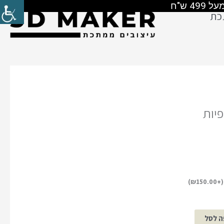
כת
יות
)
₪
150.00
ה לסל