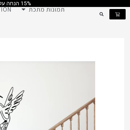
15% הנחה על כל התמונות קוד קופון MAY2026 ומשלוח חינם ברכישה מעל 499 ש"ח
ילוג
תמונות מתכת
TION
תוכן
עגלת
קניות
ש
כמות
של
תמונת
מתכת
זוג
צופיות