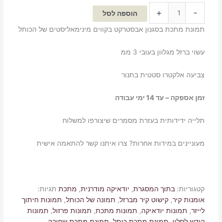
+
-
הוספה לסל
תמונת מתכת בסגנון אבסטרקט בקווים מינימאליסטים של הכותל
עשוי ברזל מגלוון בעובי 3 ממ
צביעה אלקטרו סטטית בתנור
זמן אספקה – עד 14 ימי עבודה
תלייה ידידותית בעזרת מסמרים שיצורפו למשלוח
מעוניינים במידות אחרות? צרו איתנו קשר להתאמה אישית
קטגוריות:
בתוך המסגרת
,
יודאיקה מודרנית
,
מתכת
תגיות:
אומנות קיר
,
קישוט קיר מברזל
,
תמונה של הכותל
,
תמונות חיתוך
לייזר
,
תמונות יודאיקה
,
תמונות מתכת
,
תמונות פרזול
,
תמונות
קודש לסלון
,
תמונת מתכת כותל
,
תמונת מתכת שחורה