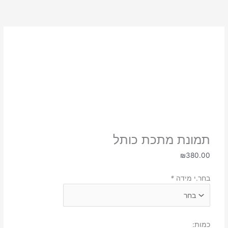
כמות
של
תמונת
מתכת
כותל
תמונת מתכת כותל
₪
380.00
בחר.י מידה
*
כמות: