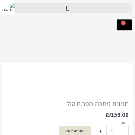
ילוג
תוכן
0
עגלת
קניות
כמות
של
תמונת
מתכת
מפתח
סול
תמונת מתכת מפתח סול
₪
159.00
כמות:
+
-
הוספה לסל