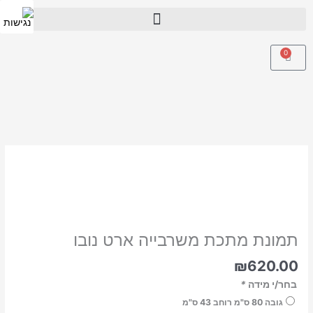
ילוג
תוכן
0
עגלת
קניות
כמות
של
תמונת
מתכת
משרבייה
ארט
תמונת מתכת משרבייה ארט נובו
נובו
₪
620.00
בחר/י מידה
*
גובה 80 ס"מ רוחב 43 ס"מ