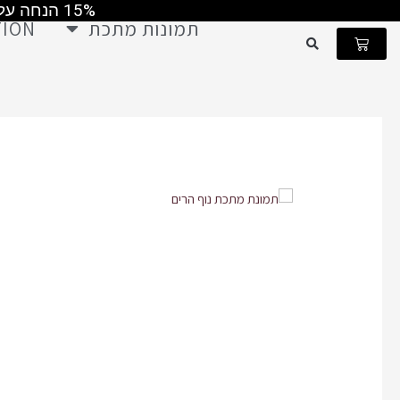
15% הנחה על כל התמונות קוד קופון MAY2026 ומשלוח חינם ברכישה מעל 499 ש"ח
ילוג
תמונות מתכת
TION
תוכן
עגלת
קניות
ש
כמות
של
תמונת
מתכת
נוף
הרים