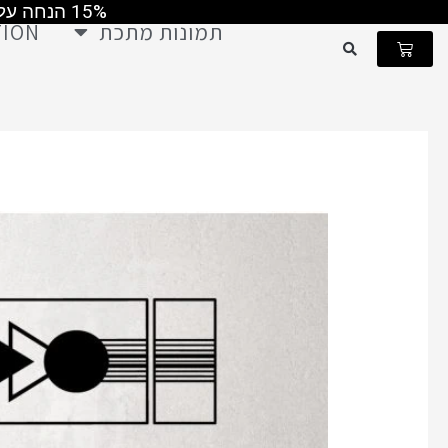
15% הנחה על כל התמונות קוד קופון MAY2026 ומשלוח חינם ברכישה מעל 499 ש"ח
ילוג
תמונות מתכת
TION
תוכן
עגלת
קניות
ש
כמות
של
תמונת
מתכת
סט
גיאומטרי
בסגנון
בוהו