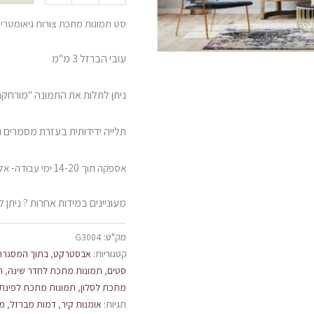
סט תמונות מתכת צורות גיאומטריו
עובי הברזל 3 מ"מ
ניתן לתלות את התמונה "מורחקת
תלייה ידידותית בעזרת מסמרים 
אספקה תוך 14-20 ימי עבודה- אלא אם צוין אחרת
מעוניינים במידות אחרות ? ניתן להזמין ט
מק"ט:
G3004
קטגוריות:
אבסטרקט
,
בתוך המסגרת
סטים
,
תמונות מתכת לחדר שינה
,
ת
מתכת לסלון
,
תמונות מתכת לפינת 
תגיות:
אומנות קיר
,
דמות מברזל
,
מס