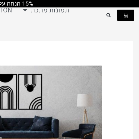
15% הנחה על כל התמונות קוד קופון MAY2026 ומשלוח חינם ברכישה מעל 499 ש"ח
ילוג
תמונות מתכת
TION
תוכן
עגלת
קניות
ש
כמות
של
תמונת
מתכת
סט
נורדי