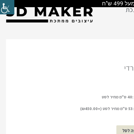
כת
די
)
₪
450.00
ה לסל