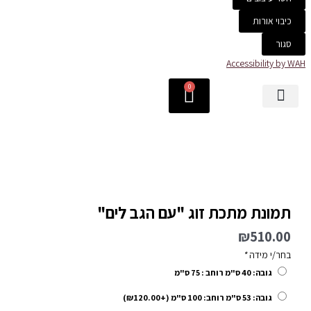
כיבוי אורות
סגור
Accessibility by WAH
0
עגלת
קניות
המחיר
המחיר
כמות
המקורי
הנוכחי
של
היה:
הוא:
תמונת
₪299.00.
₪350.00.
מתכת
זוג
תמונת מתכת זוג "עם הגב לים"
"עם
הגב
₪
510.00
לים"
בחר/י מידה
*
גובה: 40 ס"מ רוחב : 75 ס"מ
גובה: 53 ס"מ רוחב: 100 ס"מ (+
120.00
₪
)