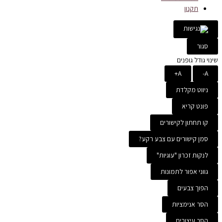
תקנון
סגור
שינוי גודל גופנים
A+
A-
ניווט מקלדת
פונט קריא
קו תחתון לקישורים
סמן קישורים עם צבע רקע?
לנקות זכרון "עוגיות"
גווני אפור לתמונות
הפוך צבעים
הסר אנימציות
הסר עיצובים