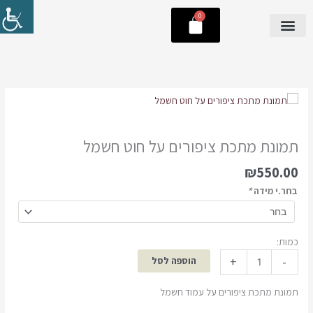
ילוג
0
עגלת
תוכן
קניות
פורטרטים ממתכת
NEW COLLECTION
כמות
של
תמונת
תמונת מתכת ציפורים על חוט חשמל
מתכת
ציפורים
₪
550.00
על
בחר.י מידה
*
חוט
חשמל
כמות:
+
-
הוספה לסל
תמונת מתכת ציפורים על עמוד חשמל