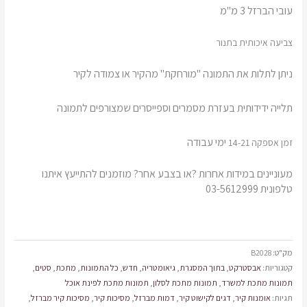
עובי הברזל 3 מ"מ
צביעה איכותית בתנור
ניתן לתלות את התמונה "מורחקת" מהקיר או צמודה לקיר
תלייה ידידותית בעזרת מסמרים וספייסרים שמצורפים לתמונה
ימי עבודה
זמן אספקה 14-21
מעוניינים במידות אחרות ?או בצבע אחר? מוזמנים להתייעץ איתנו
טלפונית 03-5612999
מק"ט:
B2028
קטגוריות:
אבסטרקט
,
בתוך המסגרת
,
גיאומטריה
,
חדש
,
כל התמונות
,
מתכת
,
סטים
,
תמונות מתכת למשרד
,
תמונות מתכת לסלון
,
תמונות מתכת לפינת אוכל
תגיות:
אומנות קיר
,
דגים לקישוט קיר
,
דמות מברזל
,
מסיכות קיר
,
מסיכות קיר מברזל
,