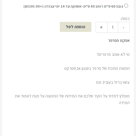
גובה 60 ס"מ רוחב 40 ס"מ-אספקה עד 14 ימי עבודה (+
100.00
₪
)
כמות:
+
-
הוספה לסל
אפקט הפרפר
מי לא אוהב פרפרים?
תמונת מתכת של פרפר בסגנון אבסטרקט
עשוי ברזל בעובי3 ממ
מומלץ למדוד על הקיר שלכם את המידות של התמונה על מנת לאמוד את
המידה