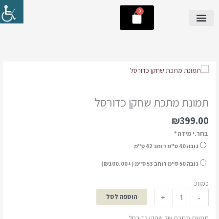
ילוג
0
עגלת
תוכן
קניות
כמות
של
תמונת
תמונת מתכת שחקן כדורסל
מתכת
שחקן
₪
399.00
כדורסל
בחר.י מידה
*
גובה 40 ס"מ רוחב 42 ס"מ
גובה 50 ס"מ רוחב 53 ס"מ (+
100.00
₪
)
כמות:
+
-
הוספה לסל
תמונת מתכת של שחקן כדורסל